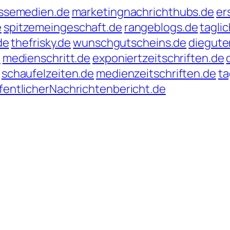
ssemedien.de
marketingnachrichthubs.de
er
e
spitzemeingeschaft.de
rangeblogs.de
tagli
de
thefrisky.de
wunschgutscheins.de
diegut
e
medienschritt.de
exponiertzeitschriften.de
schaufelzeiten.de
medienzeitschriften.de
ta
fentlicherNachrichtenbericht.de